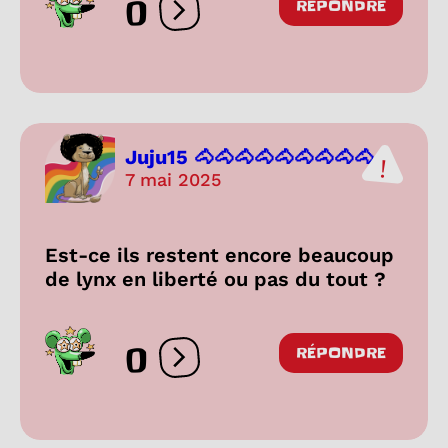
0
RÉPONDRE
Ouvrir les réactions
Juju15 🐴🐴🐴🐴🐴🐴🐴🐴🐴...
7 mai 2025
Est-ce ils restent encore beaucoup
de lynx en liberté ou pas du tout ?
0
RÉPONDRE
Ouvrir les réactions