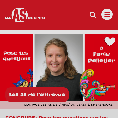
Les as de l'info
Ouvri
Les As de l’entrevue
MONTAGE LES AS DE L’INFO/ UNIVERSITÉ SHERBROOKE
CONCOURS: Pose tes questions sur les