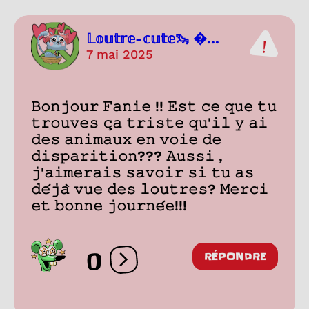
𝕃𝕠𝕦𝕥𝕣𝕖-𝕔𝕦𝕥𝕖🦦 ...
7 mai 2025
𝙱𝚘𝚗𝚓𝚘𝚞𝚛 𝙵𝚊𝚗𝚒𝚎 !! 𝙴𝚜𝚝 𝚌𝚎 𝚚𝚞𝚎 𝚝𝚞
𝚝𝚛𝚘𝚞𝚟𝚎𝚜 𝚌̧𝚊 𝚝𝚛𝚒𝚜𝚝𝚎 𝚚𝚞'𝚒𝚕 𝚢 𝚊𝚒
𝚍𝚎𝚜 𝚊𝚗𝚒𝚖𝚊𝚞𝚡 𝚎𝚗 𝚟𝚘𝚒𝚎 𝚍𝚎
𝚍𝚒𝚜𝚙𝚊𝚛𝚒𝚝𝚒𝚘𝚗??? 𝙰𝚞𝚜𝚜𝚒 ,
𝚓'𝚊𝚒𝚖𝚎𝚛𝚊𝚒𝚜 𝚜𝚊𝚟𝚘𝚒𝚛 𝚜𝚒 𝚝𝚞 𝚊𝚜
𝚍𝚎́𝚓𝚊̀ 𝚟𝚞𝚎 𝚍𝚎𝚜 𝚕𝚘𝚞𝚝𝚛𝚎𝚜? 𝙼𝚎𝚛𝚌𝚒
𝚎𝚝 𝚋𝚘𝚗𝚗𝚎 𝚓𝚘𝚞𝚛𝚗𝚎́𝚎!!!
0
RÉPONDRE
Ouvrir les réactions