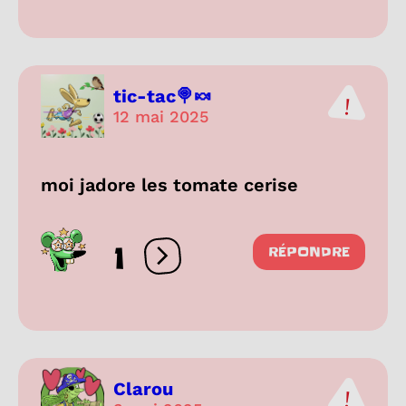
tic-tac🍭🍬
12 mai 2025
moi jadore les tomate cerise
1
RÉPONDRE
Ouvrir les réactions
Clarou