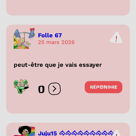
Folle 67
25 mars 2026
peut-être que je vais essayer
0
RÉPONDRE
Ouvrir les réactions
Juju15 🐴🐴🐴🐴🐴🐴🐴🐴🐴...