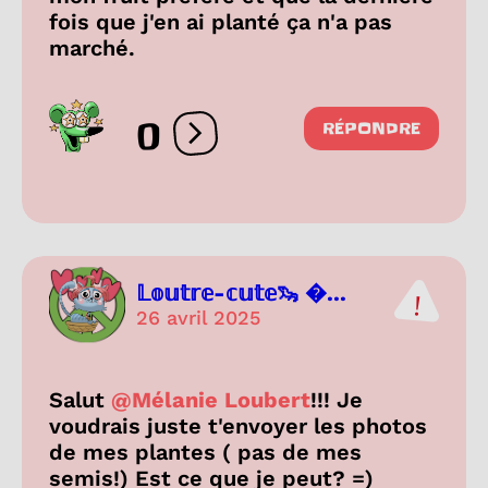
fois que j'en ai planté ça n'a pas
marché.
0
RÉPONDRE
Ouvrir les réactions
𝕃𝕠𝕦𝕥𝕣𝕖-𝕔𝕦𝕥𝕖🦦 ...
26 avril 2025
Salut
@Mélanie Loubert
!!! Je
voudrais juste t'envoyer les photos
de mes plantes ( pas de mes
semis!) Est ce que je peut? =)