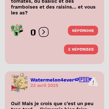
tomates, du basilic et des
framboises et des raisins... et vous
les as?
0
RÉPONDRE
Ouvrir les réactions
2 RÉPONSES
Watermelon4ever🍉🇵🇸🩷
23 avril 2025
Oui! Mais je crois que c’est un peu