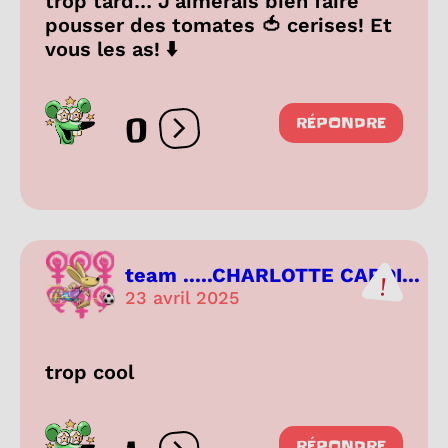
trop tard… J’aimerais bien faire
pousser des tomates 🍅 cerises! Et
vous les as! ⬇️
0
RÉPONDRE
Ouvrir les réactions
team .....CHARLOTTE CARDI...
23 avril 2025
trop cool
RÉPONDRE