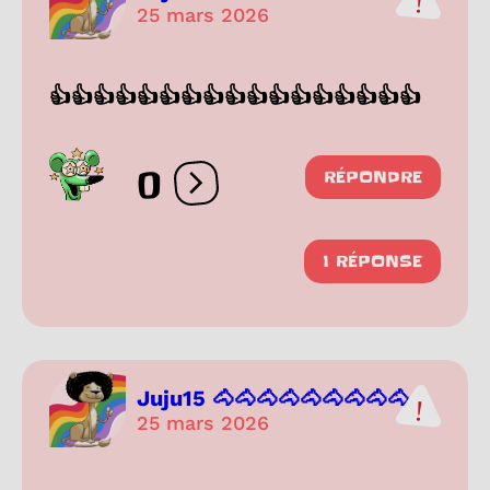
25 mars 2026
👍👍👍👍👍👍👍👍👍👍👍👍👍👍👍👍👍
0
RÉPONDRE
Ouvrir les réactions
1 RÉPONSE
Juju15 🐴🐴🐴🐴🐴🐴🐴🐴🐴...
25 mars 2026