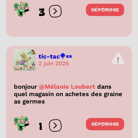
3
RÉPONDRE
Ouvrir les réactions
tic-tac🍭🍬
2 juin 2025
bonjour
@Mélanie Loubert
dans
quel magasin on achetes des graine
as germes
1
RÉPONDRE
Ouvrir les réactions