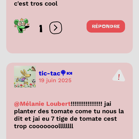
c'est tros cool
1
RÉPONDRE
Ouvrir les réactions
tic-tac🍭🍬
19 juin 2025
@Mélanie Loubert
!!!!!!!!!!!!!!!!! jai
planter des tomate come tu nous la
dit et jai eu 7 tige de tomate cest
trop cooooooollllllll