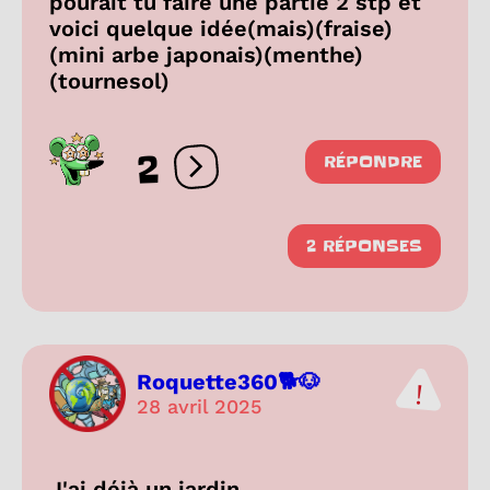
pourait tu faire une partie 2 stp et
voici quelque idée(mais)(fraise)
(mini arbe japonais)(menthe)
(tournesol)
2
RÉPONDRE
Ouvrir les réactions
2 RÉPONSES
Roquette360🐕🐶
28 avril 2025
J'ai déjà un jardin