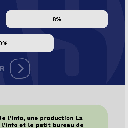
8%
0%
ER
e l’info, une production La
 l’info et le petit bureau de