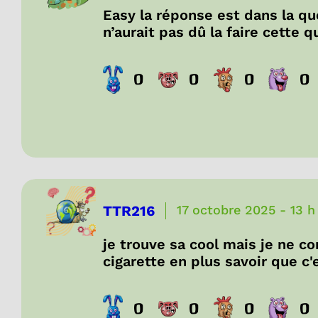
Easy la réponse est dans la que
n’aurait pas dû la faire cette q
0
0
0
0
TTR216
17 octobre 2025
-
13 h
je trouve sa cool mais je ne 
cigarette en plus savoir que c
0
0
0
0