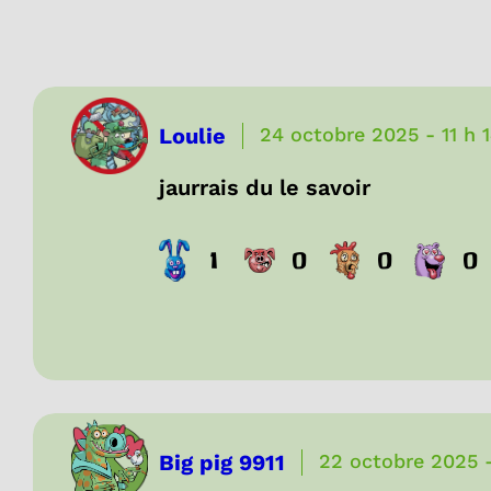
Loulie
24 octobre 2025
-
11 h 
jaurrais du le savoir
1
0
0
0
Big pig 9911
22 octobre 2025