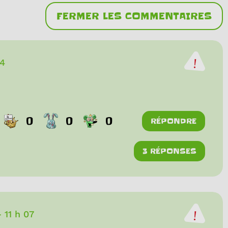
FERMER LES COMMENTAIRES
14
0
0
0
RÉPONDRE
3 RÉPONSES
-
11 h 07