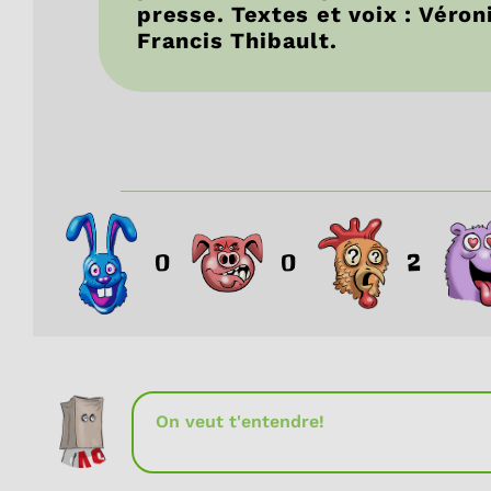
presse. Textes et voix : Véron
Francis Thibault.
0
0
2