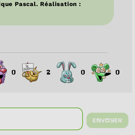
ique Pascal. Réalisation :
0
2
0
0
ENVOYER