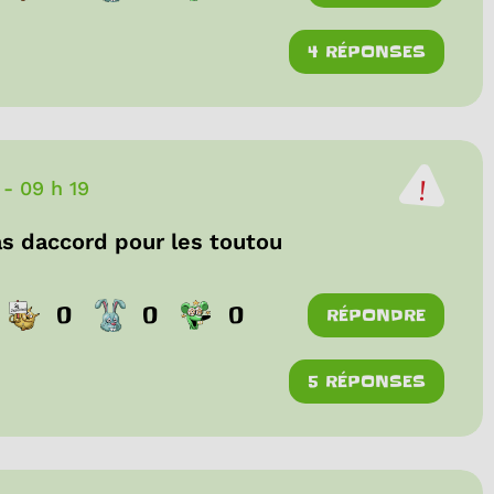
4 RÉPONSES
-
09 h 19
pas daccord pour les toutou
0
0
0
RÉPONDRE
5 RÉPONSES