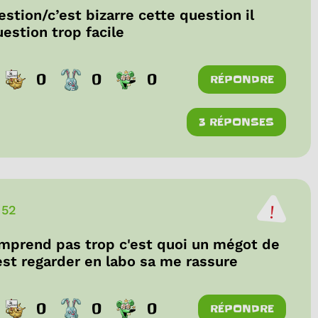
stion/c’est bizarre cette question il
uestion trop facile
0
0
0
RÉPONDRE
3 RÉPONSES
 52
comprend pas trop c'est quoi un mégot de
'est regarder en labo sa me rassure
0
0
0
RÉPONDRE