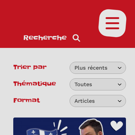
Ouvrir le
Recherche
Trier par
Plus récents
Thématique
Toutes
Format
Articles