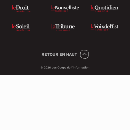
RETOUR
EN HAUT
© 2026 Les Coops de l'information
Témoins 🍪
Psst, nous utilisons des témoins (on dit
Cookies en anglais) pour améliorer ton
expérience sur le site.
Ces petits témoins invisibles analysent les
visites de façon anonyme et sécuritaire. Ils