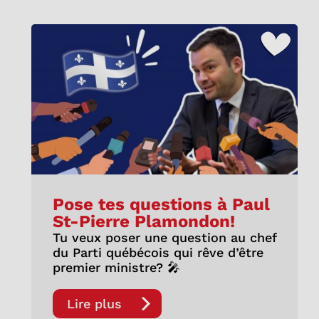
Pose tes questions à Paul
St-Pierre Plamondon!
Tu veux poser une question au chef
du Parti québécois qui rêve d’être
premier ministre? 🎤
Lire plus