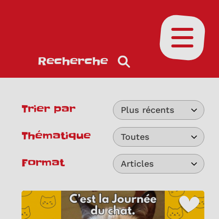
Ouvrir le
Recherche
Trier par
Plus récents
Thématique
Toutes
Format
Articles