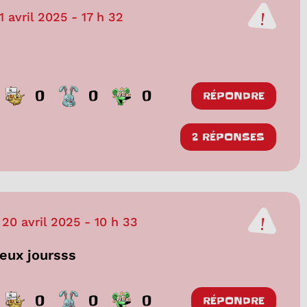
1 avril 2025
-
17 h 32
0
0
0
RÉPONDRE
2 RÉPONSES
20 avril 2025
-
10 h 33
deux joursss
0
0
0
RÉPONDRE