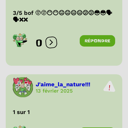
3/5 bof 🫥🫥😶😶😐😐😑😑🫤🫤😳😳🗣
🗣❌️❌️
0
RÉPONDRE
Ouvrir les réactions
J'aime_la_nature!!!
13 février 2025
1 sur 1