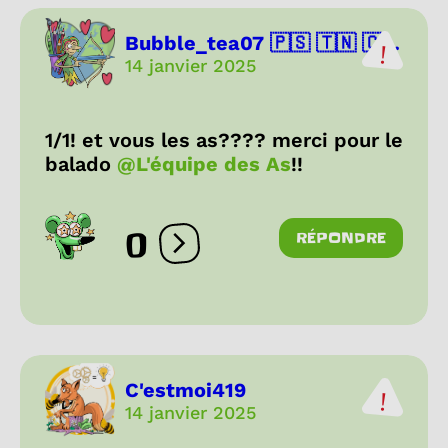
Bubble_tea07 🇵🇸 🇹🇳 🇨...
14 janvier 2025
1/1! et vous les as???? merci pour le
balado
@L'équipe des As
!!
0
RÉPONDRE
Ouvrir les réactions
C'estmoi419
14 janvier 2025