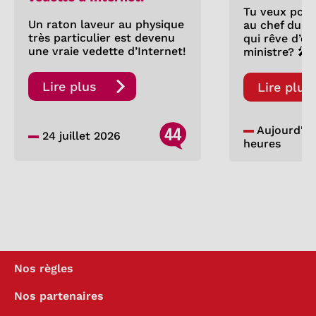
Tu veux pose
Un raton laveur au physique
au chef du P
très particulier est devenu
qui rêve d’êt
une vraie vedette d’Internet!
ministre? 🎤
Lire plus
Lire plus
44
Aujourd'hui,
24 juillet 2026
heures
Nos règles
Nos partenaires