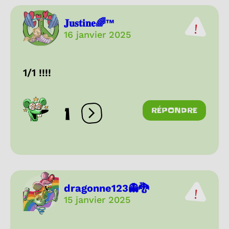
𝐉𝐮𝐬𝐭𝐢𝐧𝐞🌈™
16 janvier 2025
1/1 !!!!
1
RÉPONDRE
Ouvrir les réactions
dragonne123👻🐉
15 janvier 2025