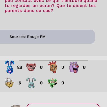
peu contact avec ce qui t’entoure quand
tu regardes un écran? Que te disent tes
parents dans ce cas?
Sources: Rouge FM
28
0
0
0
3
0
0