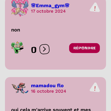
🌸Emma_gym🌸
17 octobre 2024
non
0
RÉPONDRE
Ouvrir les réactions
mamadou flo
16 octobre 2024
oui cela m'arrive souvent et mes