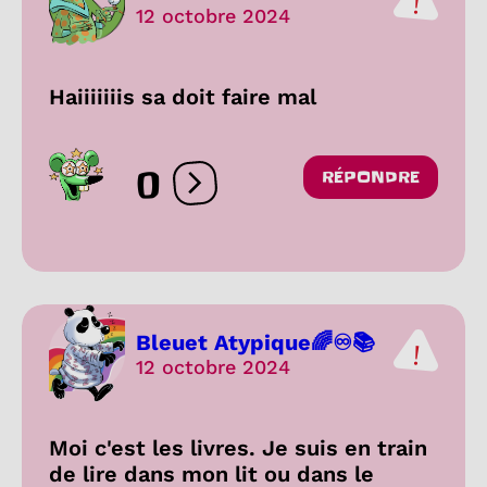
12 octobre 2024
Haiiiiiiis sa doit faire mal
0
RÉPONDRE
Ouvrir les réactions
Bleuet Atypique🌈♾️📚
12 octobre 2024
Moi c'est les livres. Je suis en train
de lire dans mon lit ou dans le