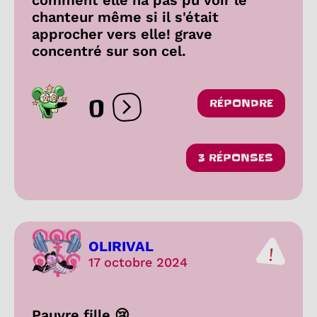
comment elle na pas pu voir le
chanteur même si il s'était
approcher vers elle! grave
concentré sur son cel.
0
RÉPONDRE
Ouvrir les réactions
3 RÉPONSES
OLIRIVAL
17 octobre 2024
Pauvre fille 😢