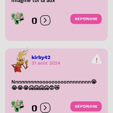
imagine toi la aux
0
RÉPONDRE
Ouvrir les réactions
kirby42
31 août 2024
Nnnnnnnnnooooooooonnnnnnnn😭
😭😭😭🥶🥶🥶🥶😡😿
0
RÉPONDRE
Ouvrir les réactions