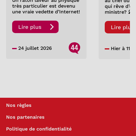
Un raton laveur au physique
au chef du P
très particulier est devenu
qui rêve d’êt
une vraie vedette d’Internet!
ministre? 🎤
Lire plus
Lire plus
44
24 juillet 2026
Hier à 11:0
Nos règles
Nos partenaires
Politique de confidentialité