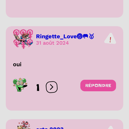
Ringette_Love🏐🥅🥇
31 août 2024
oui
1
RÉPONDRE
Ouvrir les réactions