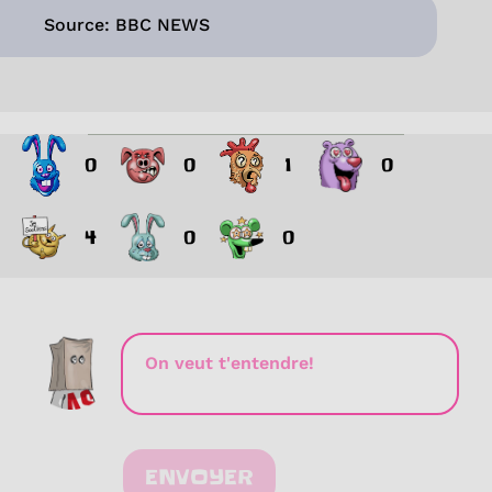
Source: BBC NEWS
0
0
1
0
4
0
0
ENVOYER