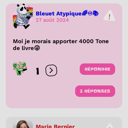
Bleuet Atypique🌈♾️📚
27 août 2024
Moi je morais apporter 4000 Tone
de livre😜
1
RÉPONDRE
Ouvrir les réactions
2 RÉPONSES
Marie Bernier