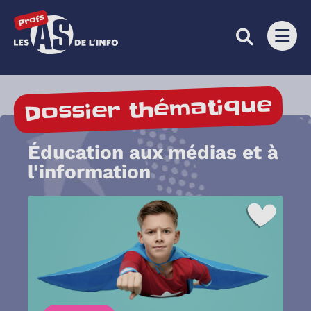
Les as de l'info
Ouvri
Dossier thématique
Éducation aux médias et à
l'information